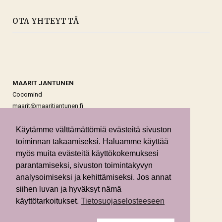
OTA YHTEYTTÄ
MAARIT JANTUNEN
Cocomind
maarit@maaritjantunen.fi
y-tunnus: 2055175-8
Käytämme välttämättömiä evästeitä sivuston
toiminnan takaamiseksi. Haluamme käyttää
myös muita evästeitä käyttökokemuksesi
Tietosuojaseloste
parantamiseksi, sivuston toimintakyvyn
analysoimiseksi ja kehittämiseksi. Jos annat
siihen luvan ja hyväksyt nämä
käyttötarkoitukset.
Tietosuojaselosteeseen
Copyright © 2026 Maarit Jantunen | Cocomind