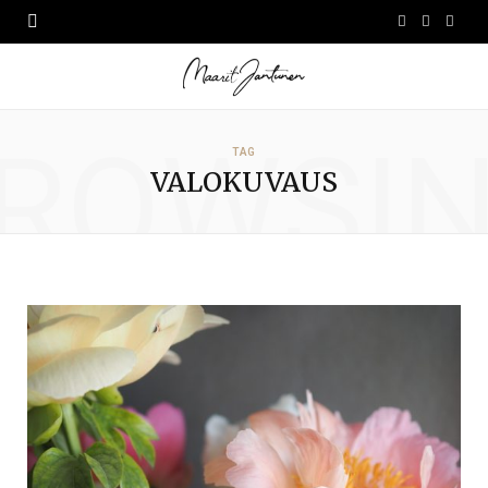
F
I
L
a
n
i
c
s
n
ROWSI
e
t
k
TAG
VALOKUVAUS
b
a
e
o
g
d
o
r
I
k
a
n
m