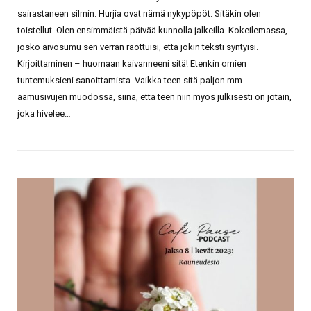
sairastaneen silmin. Hurjia ovat nämä nykypöpöt. Sitäkin olen
toistellut. Olen ensimmäistä päivää kunnolla jalkeilla. Kokeilemassa,
josko aivosumu sen verran raottuisi, että jokin teksti syntyisi.
Kirjoittaminen – huomaan kaivanneeni sitä! Etenkin omien
tuntemuksieni sanoittamista. Vaikka teen sitä paljon mm.
aamusivujen muodossa, siinä, että teen niin myös julkisesti on jotain,
joka hivelee…