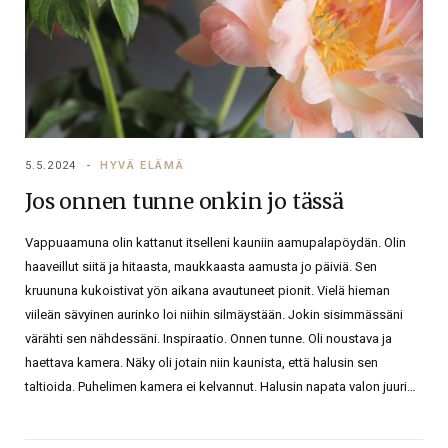
5.5.2024
HYVÄ ELÄMÄ
Jos onnen tunne onkin jo tässä
Vappuaamuna olin kattanut itselleni kauniin aamupalapöydän. Olin
haaveillut siitä ja hitaasta, maukkaasta aamusta jo päiviä. Sen
kruununa kukoistivat yön aikana avautuneet pionit. Vielä hieman
viileän sävyinen aurinko loi niihin silmäystään. Jokin sisimmässäni
värähti sen nähdessäni. Inspiraatio. Onnen tunne. Oli noustava ja
haettava kamera. Näky oli jotain niin kaunista, että halusin sen
taltioida. Puhelimen kamera ei kelvannut. Halusin napata valon juuri…