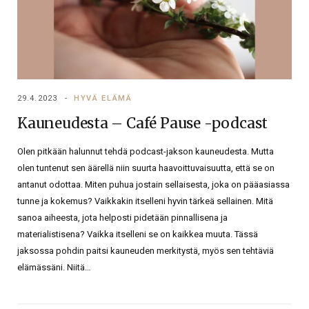
29.4.2023
HYVÄ ELÄMÄ
Kauneudesta – Café Pause -podcast
Olen pitkään halunnut tehdä podcast-jakson kauneudesta. Mutta
olen tuntenut sen äärellä niin suurta haavoittuvaisuutta, että se on
antanut odottaa. Miten puhua jostain sellaisesta, joka on pääasiassa
tunne ja kokemus? Vaikkakin itselleni hyvin tärkeä sellainen. Mitä
sanoa aiheesta, jota helposti pidetään pinnallisena ja
materialistisena? Vaikka itselleni se on kaikkea muuta. Tässä
jaksossa pohdin paitsi kauneuden merkitystä, myös sen tehtäviä
elämässäni. Niitä…