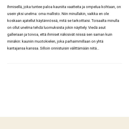
Ihmisellä, joka tuntee paloa kauniita vaatteita ja ompelua kohtaan, on
usein yksi unelma: oma mallisto. Niin minullakin, vaikka en ole
koskaan ajatellut käytännössä, mitä se tarkoittaisi. Toisaalta minulla
on ollut unelma tehdä luomuksista jokin näyttely. Viedä asut
galleriaan ja toivoa, että ihmiset näkisivät niissä sen saman kuin
minäkin: kauniin muotokielen, joka parhaimmillaan on yhtä
kantajansa kanssa. Silloin onnistuisin välittämään niitä…