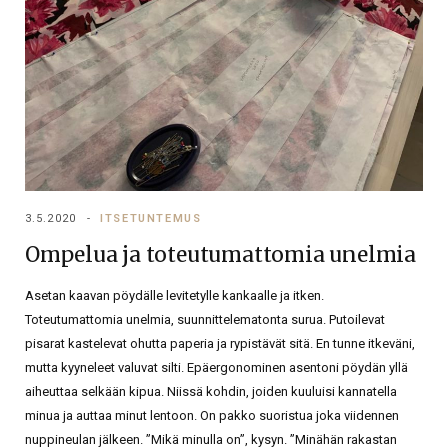
3.5.2020
ITSETUNTEMUS
Ompelua ja toteutumattomia unelmia
Asetan kaavan pöydälle levitetylle kankaalle ja itken.
Toteutumattomia unelmia, suunnittelematonta surua. Putoilevat
pisarat kastelevat ohutta paperia ja rypistävät sitä. En tunne itkeväni,
mutta kyyneleet valuvat silti. Epäergonominen asentoni pöydän yllä
aiheuttaa selkään kipua. Niissä kohdin, joiden kuuluisi kannatella
minua ja auttaa minut lentoon. On pakko suoristua joka viidennen
nuppineulan jälkeen. ”Mikä minulla on”, kysyn. ”Minähän rakastan