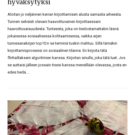
hyväksytyksi
Aloitan jo neljännen kerran kirjoittamisen alusta samasta aiheesta.
Tunnen selvästi olevani haavoittuvainen kirjoittaessani
haavoittuvaisuudesta. Tunteesta, joka on tiedostamattakin läsnä
jokaisessa sosiaalisessa kohtaamisessa, vaikka arjen
tunnesanakirjan top10:n se terminä tuskin mahtuu. Sillä tämäkin
kirjoittamisprosessi on sosiaalinen tilanne. En kirjoita tätä
flirttaillakseni algoritmien kanssa. Kirjoitan sinulle, joka tätä luet. Jos
se auttaisi jälleen jossain itsesi kanssa meneillään olevassa, josta en
edes tiedä.…