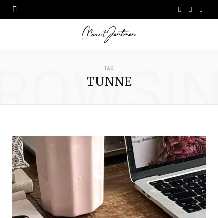
F
I
L
a
n
i
c
s
n
ROWSI
e
t
k
TAG
TUNNE
b
a
e
o
g
d
o
r
I
k
a
n
m