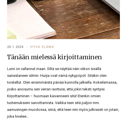
20.1.2024
HYVÄ ELÄMÄ
Tänään mielessä kirjoittaminen
Lumi on vallannut maan. Siltä se näyttää näin viikon sisällä
sairastaneen silmin. Hurjia ovat nämä nykypöpöt. Sitäkin olen
toistellut. Olen ensimmäistä päivää kunnolla jalkeilla. Kokeilemassa,
josko aivosumu sen verran raottuisi, että jokin teksti syntyisi.
Kirjoittaminen – huomaan kaivanneeni sitä! Etenkin omien
tuntemuksieni sanoittamista. Vaikka teen sitä paljon mm.
aamusivujen muodossa, siinä, että teen niin myös julkisesti on jotain,
joka hivelee…