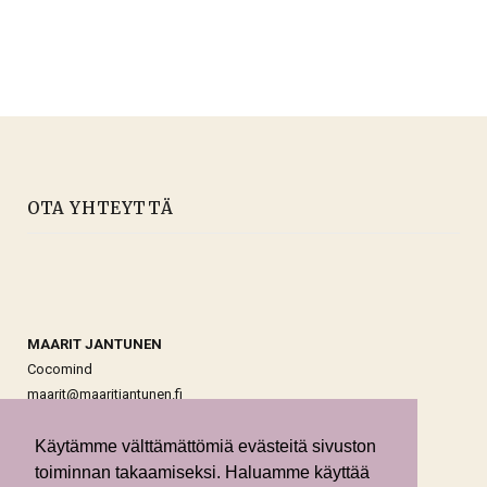
OTA YHTEYTTÄ
MAARIT JANTUNEN
Cocomind
maarit@maaritjantunen.fi
y-tunnus: 2055175-8
Käytämme välttämättömiä evästeitä sivuston
toiminnan takaamiseksi. Haluamme käyttää