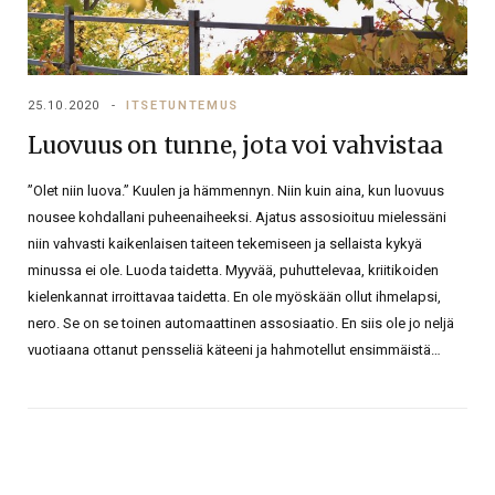
25.10.2020
ITSETUNTEMUS
Luovuus on tunne, jota voi vahvistaa
”Olet niin luova.” Kuulen ja hämmennyn. Niin kuin aina, kun luovuus
nousee kohdallani puheenaiheeksi. Ajatus assosioituu mielessäni
niin vahvasti kaikenlaisen taiteen tekemiseen ja sellaista kykyä
minussa ei ole. Luoda taidetta. Myyvää, puhuttelevaa, kriitikoiden
kielenkannat irroittavaa taidetta. En ole myöskään ollut ihmelapsi,
nero. Se on se toinen automaattinen assosiaatio. En siis ole jo neljä
vuotiaana ottanut pensseliä käteeni ja hahmotellut ensimmäistä…