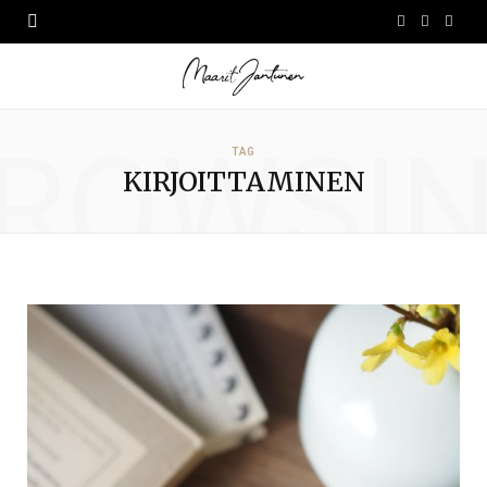
F
I
L
a
n
i
c
s
n
ROWSI
e
t
k
TAG
KIRJOITTAMINEN
b
a
e
o
g
d
o
r
I
k
a
n
m