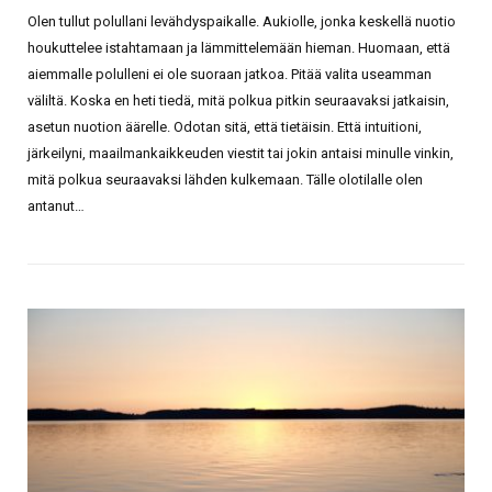
Olen tullut polullani levähdyspaikalle. Aukiolle, jonka keskellä nuotio
houkuttelee istahtamaan ja lämmittelemään hieman. Huomaan, että
aiemmalle polulleni ei ole suoraan jatkoa. Pitää valita useamman
väliltä. Koska en heti tiedä, mitä polkua pitkin seuraavaksi jatkaisin,
asetun nuotion äärelle. Odotan sitä, että tietäisin. Että intuitioni,
järkeilyni, maailmankaikkeuden viestit tai jokin antaisi minulle vinkin,
mitä polkua seuraavaksi lähden kulkemaan. Tälle olotilalle olen
antanut…