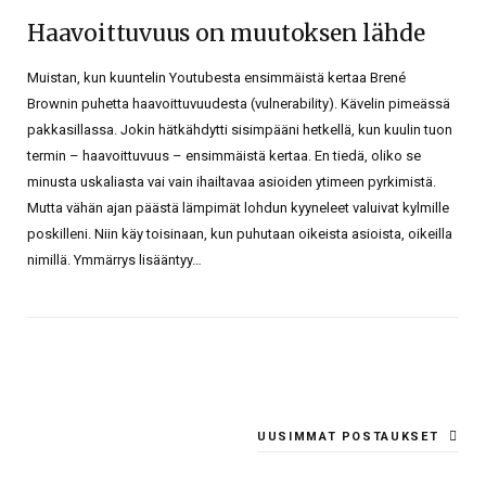
Haavoittuvuus on muutoksen lähde
Muistan, kun kuuntelin Youtubesta ensimmäistä kertaa Brené
Brownin puhetta haavoittuvuudesta (vulnerability). Kävelin pimeässä
pakkasillassa. Jokin hätkähdytti sisimpääni hetkellä, kun kuulin tuon
termin – haavoittuvuus – ensimmäistä kertaa. En tiedä, oliko se
minusta uskaliasta vai vain ihailtavaa asioiden ytimeen pyrkimistä.
Mutta vähän ajan päästä lämpimät lohdun kyyneleet valuivat kylmille
poskilleni. Niin käy toisinaan, kun puhutaan oikeista asioista, oikeilla
nimillä. Ymmärrys lisääntyy…
UUSIMMAT POSTAUKSET