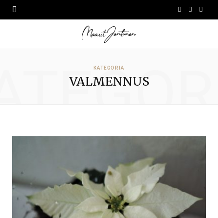
F
I
L
a
n
i
c
s
n
ATEGOR
e
t
k
KATEGORIA
VALMENNUS
b
a
e
o
g
d
o
r
I
k
a
n
m