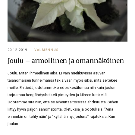
20.12.2019
VALMENNUS
Joulu – armollinen ja omannäköinen
Joulu. Miten ihmeellinen aika. Ei vain mielikuvissa asuvan
taianomaisen tunnelmansa takia vaan myös siksi, mitä se tekee
meille. En tiedä, odotammeko edes kesälomaa niin kuin joulun
tarjoamaa hengähdyshetkeä pimeyden ja kiireen keskellä.
Odotamme sitä niin, että se aiheuttaa toisissa ahdistusta. Siihen
liittyy hyvin paljon sanomatonta. Oletuksia ja odotuksia. ”Aina
ennenkin on tehty näin” ja ”kyllähän nyt jouluna” -ajatuksia. Kun
joulun…